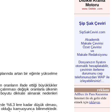
Didikle Arama
Motoru
www. Didikle .com
Şip Şak Çeviri
SipSakCeviri.com
Akademik
Makale Çevirisi
Özet Çevirisi
ve
Makale Redaksiyonu
Dosyanızın fiyatını
otomatik hesaplatabilir,
çevirinin ilerleme
durumunu cep
ıplarında artan bir eğimle yükselme
telefonunuzdan WAP ile
izleyebilirsiniz!...
 oranların ifade ettiği büyüklükler
çalınması değişik oranlarla ülkenin
reklam
boyutu dikkate alınarak nedenleri
AdBux ile Para Kazanma
Internet ile ek gelir elde
etmek için
tıklayın
.
mizde %6.3 lere kadar düşük olması,
e olduğu kamuoyunca bilinmektedir.