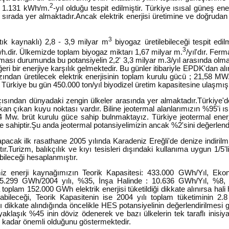
2
ti 1.131 kWh/m.
-yıl olduğu tespit edilmiştir. Türkiye ısısal güneş en
rada yer almaktadır.Ancak elektrik enerjisi üretimine ve doğrudan 
3
ık kaynaklı) 2,8 - 3,9 milyar m
biyogaz üretilebileceği tespit edilmi
3
kwh.dir. Ülkemizde toplam biyogaz miktarı 1,67 milyar m.
/yıl'dır. Fer
ması durumunda bu potansiyelin 2,2' 3,3 milyar m.3/yıl arasında olmas
ri bir enerjiye karşılık gelmektedir. Bu günler itibariyle EPDK'dan a
ndan üretilecek elektrik enerjisinin toplam kurulu gücü ; 21,58 MW.'
e Türkiye bu gün 450.000 ton/yıl biyodizel üretim kapasitesine ulaşmı
açısından dünyadaki zengin ülkeler arasında yer almaktadır.Türkiye
an çıkan kuyu noktası vardır. Biline jeotermal alanlarımızın %95'i ısı
4 Mw. brüt kurulu güce sahip bulnmaktayız. Türkiye jeotermal ener
ele sahiptir.Şu anda jeotermal potansiyelimizin ancak %2'sini değerlen
apacak ilk rasathane 2005 yılında Karadeniz Ereğli'de denize indirilmiş
tır.Turizm, balıkçılık ve kıyı tesisleri dışındaki kullanıma uygun 1/5
ebileceği hesaplanmıştır.
temiz enerji kaynağımızın Teorik Kapasitesi: 433.000 GWh/Yıl, Ek
45.299 GWh/2004 yılı, %35, İnşa Halinde : 10.636 GWh/Yıl, %8, 
toplam 152.000 GWh elektrik enerjisi tüketildiği dikkate alınırsa ha
abileceği, Teorik Kapasitenin ise 2004 yılı toplam tüketiminin 2.8
 dikkate alındığında öncelikle HES potansiyelinin değerlendirilmesi g
n yaklaşık %45 inin döviz ödenerek ve bazı ülkelerin tek taraflı inisiy
e kadar önemli olduğunu göstermektedir.