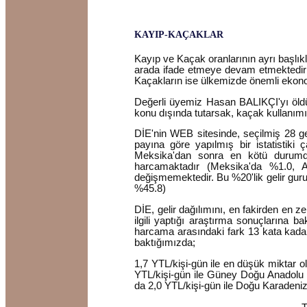
KAYIP-KAÇAKLAR
Kayıp ve Kaçak oranlarının ayrı başlıklar 
arada ifade etmeye devam etmektedirler.
Kaçakların ise ülkemizde önemli ekon
Değerli üyemiz Hasan BALIKÇI'yı öldü
konu dışında tutarsak, kaçak kullanı
DİE'nin WEB sitesinde, seçilmiş 28 ge
payına göre yapılmış bir istatistik
Meksika'dan sonra en kötü durumda
harcamaktadır (Meksika'da %1.0, A
değişmemektedir. Bu %20'lik gelir gur
%45.8)
DİE, gelir dağılımını, en fakirden en z
ilgili yaptığı araştırma sonuçlarına 
harcama arasındaki fark 13 kata kadar
baktığımızda;
1,7 YTL/kişi-gün ile en düşük miktar o
YTL/kişi-gün ile Güney Doğu Anadolu B
da 2,0 YTL/kişi-gün ile Doğu Karadeniz