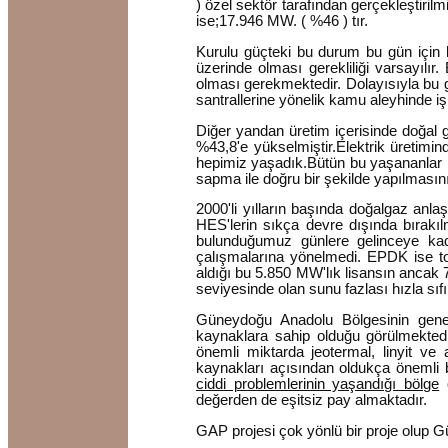
) özel sektör tarafından gerçekleştiri
ise;17.946 MW. ( %46 ) tır.
Kurulu güçteki bu durum bu gün için b
üzerinde olması gerekliliği varsayıl
olması gerekmektedir. Dolayısıyla bu 
santrallerine yönelik kamu aleyhinde iş
Diğer yandan üretim içerisinde doğal 
%43,8'e yükselmiştir.Elektrik üretimi
hepimiz yaşadık.Bütün bu yaşananlar b
sapma ile doğru bir şekilde yapılmasının
2000'li yılların başında doğalgaz anla
HES'lerin sıkça devre dışında bırak
bulunduğumuz günlere gelinceye kada
çalışmalarına yönelmedi. EPDK ise t
aldığı bu 5.850 MW'lık lisansın ancak
seviyesinde olan sunu fazlası hızla sıfı
Güneydoğu Anadolu Bölgesinin genel 
kaynaklara sahip olduğu görülmektedir.
önemli miktarda jeotermal, linyit ve
kaynakları açısından oldukça önemli 
ciddi problemlerinin yaşandığı bölge
o
değerden de eşitsiz pay almaktadır.
GAP projesi çok yönlü bir proje olup G