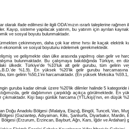
olarak ifade edilmesi ile ilgili ODA'mızın ısrarlı taleplerine rağmen ilgil
 Kayıp, sisteme yapılacak yatırım, bu yatırım için ayrılan kaynak ve 
omik ve sosyal boyutu bulunmaktadır.
rmekten çekinmeyen, daha çok kar etme hırsı ile kaçak elektrik kul
mın ekonomik ve sosyal boyutunu irdelemek gerekmektedir.
lişmiş ve gelişmekte olan ülke arasında yapılmış olan gelir ve harc
i çalışma bulunmaktadır. Bu çalışmaya bakıldığında Türkiye, en d
ki ülkedir. Türkiye'de %10'luk alt gelir gurubu, tüm gelirin 
.B.D.'de %1.9). En yüksek %20'lik gelir gurubu harcamasına
ubu, tüm gelirin %50,1'ini harcamaktadır. (En yüksek Meksika %59.1, 
engin guruba kadar olmak üzere %20'lik dilimler halinde 5 kategoride 
baktığımızda, gelir dağılımının çarpıklığı açıkça görülmektedir. En
 çıkmaktadır. Kişi başı günlük harcama (YTL/kişi)'nın, en düşük %2
lan Doğu Anadolu Bölgesi (Malatya, Elazığ, Bingöl, Tunceli, Van, Muş
ölgesi (Gaziantep, Adıyaman, Kilis, Şanlıurfa, Diyarbakır, Mardin, 
 Bölgesi (Erzurum, Erzincan, Bayburt, Ağrı, Kars, Iğdır ve Ardahan) 