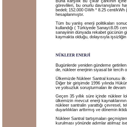
Buna karşılık bu çıkar çarkının içi
görevlileri, bu onurlu davranışlarını h
bedeli; 152.000 GWh * 8.25 cent/kWh ( O
hesaplanmıştır.
Tüm bu yanlış enerji politikaları sonu
kullandığı ( Türkiyede Sanayi:8.05 ce
sanayiinin dünyada rekabet gücünün gitt
kaymakta olduğu, dolayısıyla işsizliğin
NÜKLEER ENERJİ
Bugünlerde yeniden gündeme getirilen nü
de, nükleer enerjinin siyasal bir tercih 
Ülkemizde Nükleer Santral konusu ilk ol
Diğer bir girişimde 1996 yılında Hük
ve yolsuzluk soruşturmaları ile devam e
Geçen 35 yıllık süre içinde nükleer 
ülkemizin mevcut enerji kaynaklarının e
nükleer santralin yarattığı çevresel, 
duyarlılıkları arttırmış ve dönemin ikti
Nükleer Santral tartışmaları geçmişten
kurulması yönünde adımlar atılmaz ise 