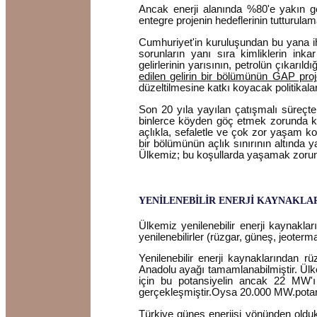
Ancak enerji alanında %80'e yakın ge
entegre projenin hedeflerinin tutturula
Cumhuriyet'in kuruluşundan bu yana ihm
sorunların yanı sıra kimliklerin inka
gelirlerinin yarısının, petrolün çıkarıldı
edilen gelirin bir bölümünün GAP pro
düzeltilmesine katkı koyacak politikalar g
Son 20 yıla yayılan çatışmalı süreçte
binlerce köyden göç etmek zorunda kala
açlıkla, sefaletle ve çok zor yaşam k
bir bölümünün açlık sınırının altında y
Ülkemiz; bu koşullarda yaşamak zorunda
YENİLENEBİLİR ENERJİ KAYNAKLA
Ülkemiz yenilenebilir enerji kaynakla
yenilenebilirler (rüzgar, güneş, jeoterm
Yenilenebilir enerji kaynaklarından rü
Anadolu ayağı tamamlanabilmiştir. Ül
için bu potansiyelin ancak 22 MW'ı d
gerçekleşmiştir.Oysa 20.000 MW.potansi
Türkiye güneş enerjisi yönünden olduk