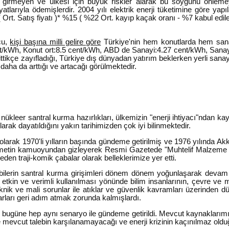
ne girmeyen ve ülkesi için büyük riskler alarak bu soygunu önle
ayatlarıyla ödemişlerdir. 2004 yılı elektrik enerji tüketimine göre ya
rt. Satış fiyatı )* %15 ( %22 Ort. kayıp kaçak oranı - %7 kabul edileb
cu,
kişi başına milli gelire göre
Türkiye'nin hem konutlarda hem sanay
nt/kWh, Konut ort:8.5 cent/kWh, ABD de Sanayi:4.27 cent/kWh, Sanay
ikçe zayıfladığı, Türkiye dış dünyadan yatırım beklerken yerli sanayi
 daha da arttığı ve artacağı görülmektedir.
kleer santral kurma hazırlıkları, ülkemizin "enerji ihtiyacı"ndan kayn
olarak dayatıldığını yakın tarihimizden çok iyi bilinmektedir.
arak 1970'li yılların başında gündeme getirilmiş ve 1976 yılında Akku
ümetin kamuoyundan gizleyerek Resmi Gazetede "Muhtelif Malzeme Sa
den traji-komik çabalar olarak belleklerimize yer etti.
lobilerin santral kurma girişimleri dönem dönem yoğunlaşarak dev
tkin ve verimli kullanılması yönünde bilim insanlarının, çevre ve mes
teknik ve mali sorunlar ile atıklar ve güvenlik kavramları üzerinden
darları geri adım atmak zorunda kalmışlardı.
 bugüne hep aynı senaryo ile gündeme getirildi. Mevcut kaynaklarımız
mevcut talebin karşılanamayacağı ve enerji krizinin kaçınılmaz olduğ