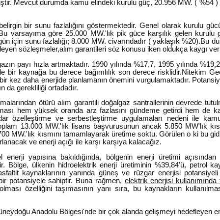
lmiştir. Mevcut durumda kamu elindeki kurulu güç, 20.956 MW. ( %54 ) 
elirgin bir sunu fazlalığını göstermektedir. Genel olarak kurulu gü
ır. Bu varsayıma göre 25.000 MW.'lık pik güce karşılık gelen kurul
gün için sunu fazlalığı; 8.000 MW. civarındadır ( yaklaşık %20).Bu 
leyen sözleşmeler,alım garantileri söz konusu iken oldukça kaygı veric
gazın payı hızla artmaktadır. 1990 yılında %17,7, 1995 yılında %19,
nde bir kaynağa bu derece bağımlılık son derece risklidir.Nitekim Ge
ir kez daha enerjide planlamanın önemini vurgulamaktadır. Potansiye
 da gerekliliği ortadadır.
şmalarından ötürü alım garantili doğalgaz santrallerinin devrede tutu
ılması hem yüksek oranda arz fazlasını gündeme getirdi hem de ka
r özelleştirme ve serbestleştirme uygulamaları nedeni ile kamu
oplam 13.000 MW.'lık lisans başvurusunun ancak 5.850 MW'lık kısm
 700 MW.'lık kısmını tamamlayarak üretime soktu. Görülen o ki bu gid
rlanacak ve enerji açığı ile karşı karşıya kalacağız.
enerji yapısına bakıldığında, bölgenin enerji üretimi açısından 
 Bölge, ülkenin hidroelektrik enerji üretiminin %39,84'ü, petrol kayn
 asfaltit kaynaklarının yanında güneş ve rüzgar enerjisi potansiye
bir potansiyele sahiptir. Buna rağmen,
elektrik enerjisi kullanımında
lması özelliğini taşımasının yanı sıra, bu kaynakların kullanılmas
üneydoğu Anadolu Bölgesi'nde bir çok alanda gelişmeyi hedefleyen ent