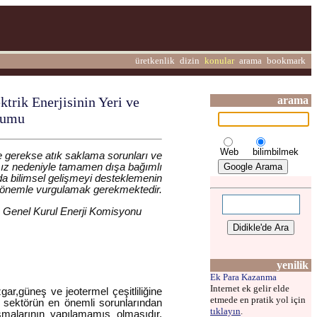
üretkenlik
dizin
konular
arama
bookmark
trik Enerjisinin Yeri ve
arama
rumu
Web
bilimbilmek
 gerekse atık saklama sorunları ve
amız nedeniyle tamamen dışa bağımlı
nda bilimsel gelişmeyi desteklemenin
u önemle vurgulamak gerekmektedir.
 Genel Kurul Enerji Komisyonu
yenilik
Ek Para Kazanma
Internet ek gelir elde
gar,güneş ve jeotermel çeşitliliğine
etmede en pratik yol için
up sektörün en önemli sorunlarından
tıklayın
.
ışmalarının yapılamamış olmasıdır.