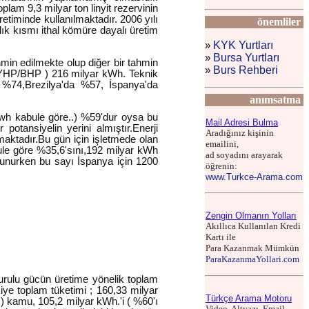
plam 9,3 milyar ton linyit rezervinin
retiminde kullanılmaktadır. 2006 yılı
önemliler
k kısmı ithal kömüre dayalı üretim
KYK Yurtları
»
Bursa Yurtları
»
hmin edilmekte olup diğer bir tahmin
Burs Rehberi
»
ı (TYHP/BHP ) 216 milyar kWh. Teknik
 %74,Brezilya'da %57, İspanya'da
anımsatma
 kwh kabule göre..) %59'dur oysa bu
Mail Adresi Bulma
otansiyelin yerini almıştır.Enerji
Aradığınız kişinin
maktadır.Bu gün için işletmede olan
emailini,
bule göre %35,6'sını,192 milyar kWh
ad soyadını arayarak
ulunurken bu sayı İspanya için 1200
öğrenin:
www.Turkce-Arama.com
Zengin Olmanın Yolları
Akıllıca Kullanılan Kredi
Kartı ile
Para Kazanmak
Mümkün
ParaKazanmaYollari.com
kurulu gücün üretime yönelik toplam
kiye toplam tüketimi ; 160,33 milyar
Türkçe Arama Motoru
 ) kamu, 105,2 milyar kWh.'i ( %60'ı
Video, Altyazı, Email,