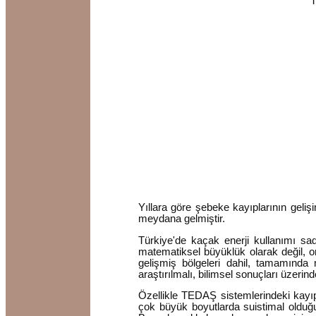
T
Yıllara göre şebeke kayıplarının geli
meydana gelmiştir.
Türkiye'de kaçak enerji kullanımı sad
matematiksel büyüklük olarak değil, or
gelişmiş bölgeleri dahil, tamamında 
araştırılmalı, bilimsel sonuçları üzerin
Özellikle TEDAŞ sistemlerindeki kayıp
çok büyük boyutlarda suistimal olduğ