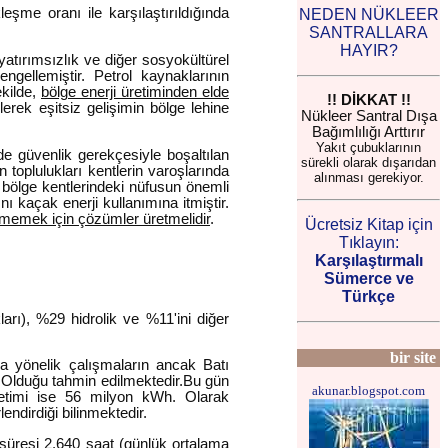
şme oranı ile karşılaştırıldığında
NEDEN NÜKLEER
SANTRALLARA
HAYIR?
yatırımsızlık ve diğer sosyokültürel
ngellemiştir. Petrol kaynaklarının
ekilde,
bölge enerji üretiminden elde
!! DİKKAT !!
erek eşitsiz gelişimin bölge lehine
Nükleer Santral Dışa
Bağımlılığı Arttırır
Yakıt çubuklarının
de güvenlik gerekçesiyle boşaltılan
sürekli olarak dışarıdan
 toplulukları kentlerin varoşlarında
alınması gerekiyor.
 bölge kentlerindeki nüfusun önemli
ı kaçak enerji kullanımına itmiştir.
tmemek için çözümler üretmelidir
.
Ücretsiz Kitap için
Tıklayın:
Karşılaştırmalı
Sümerce ve
Türkçe
arı), %29 hidrolik ve %11'ini diğer
bir site
sına yönelik çalışmaların ancak Batı
 Olduğu tahmin edilmektedir.Bu gün
akunar.blogspot.com
 üretimi ise 56 milyon kWh. Olarak
ndirdiği bilinmektedir.
 süresi 2.640 saat (günlük ortalama