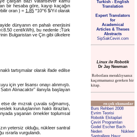
meye çalışan bazı vatansever kamu
Turkish - English
pılan bir hesaba göre, kayıp kaçağın
Translation
ilir oran ) =
1.85
*10^6 $/Yıl olarak
Expert Translators
for
Academical
ide dünyanın en pahalı enerjisini
Articles & Theses
i:8.50 cent/kWh), bu nedenle ;Türk
Abstracts
nin Bulgaristan ve Çin gibi ülkelere
SipSakCeviri.com
Linux ile Robotik
Dr Jay Newman
aklı tartışmalar olarak ifade edilse
Robotlara meraklıysanız
kaçırmamanız gereken bir
yu için yer lisansı onayı alınmıştı.
kitap.
tın Alınacaktır" ilanıyla başlayan
en çok okunanlar
am etse de mızrak çuvala sığmamış,
Burs Rehberi 2008
lek kuruluşlarının haklı itirazları,
Evrim Teorisi
 dünyada yaşanan örnekler toplumsal
Robotik Ekitaplari
Çeviri Programları
Godel Escher Bach
ın yetersiz olduğu, nükleer santral
Neden Nükleer
u ısrarla vurgulandı.
Santrallere Hayır