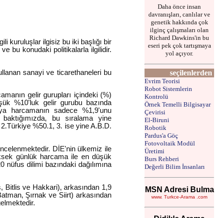
Daha önce insan
davranışları, canlılar ve
genetik hakkında çok
ilginç çalışmaları olan
Richard Dawkins'in bu
i kuruluşlar ilgisiz bu iki başlığı bir
eseri pek çok tartışmaya
bu konudaki politikalarla ilgilidir.
yol açıyor.
lanan sanayi ve ticarethaneleri bu
seçilenlerden
Evrim Teorisi
Robot Sistemlerin
amanın gelir gurupları içindeki (%)
Kontrolü
üşük %10'luk gelir gurubu bazında
Örnek Temelli Bilgisayar
veya harcamanın sadece %1,9'unu
Çevirisi
 baktığımızda, bu sıralama yine
El-Biruni
2.Türkiye %50.1, 3. ise yine A.B.D.
Robotik
Pardus'a Göç
Fotovoltaik Modül
incelenmektedir. DİE'nin ülkemiz ile
Üretimi
 yüksek günlük harcama ile en düşük
Burs Rehberi
0 nüfus dilimi bazındaki dağılımına
Değerli Bilim İnsanları
, Bitlis ve Hakkari), arkasından 1,9
MSN Adresi Bulma
Batman, Şırnak ve Siirt) arkasından
www. Turkce-Arama .com
gelmektedir.