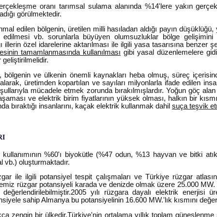
rçekleşme oranı tarımsal sulama alanında %14'lere yakın gerçekle
madığı görülmektedir.
al edilen bölgenin, üretilen milli hasıladan aldığı payın düşüklüğü, 
r edilmesi vb. sorunlarla büyüyen olumsuzluklar bölge gelişimini e
ğı illerin özel idarelerine aktarılması ile ilgili yasa tasarısına benzer ş
jesinin tamamlanmasında kullanılması
gibi yasal düzenlemelere gidil
eliştirilmelidir.
, bölgenin ve ülkenin önemli kaynakları heba olmuş, süreç içerisin
rak, üretimden kopartılan ve sayıları milyonlarla ifade edilen insan
oşullarıyla mücadele etmek zorunda bırakılmışlardır. Yoğun göç alan
aşaması ve elektrik birim fiyatlarının yüksek olması, halkın bir kısmın
 bıraktığı insanlarını, kaçak elektrik kullanmak dahil
suça teşvik e
RI
rı kullanımının %60'ı biyokütle (%47 odun, %13 hayvan ve bitki atıkl
al vb.) oluşturmaktadır.
zgar ile ilgili potansiyel tespit çalışmaları ve Türkiye rüzgar atla
kemiz rüzgar potansiyeli karada ve denizde olmak üzere 25.000 MW.
eğerlendirilebilmiştir.2005 yılı rüzgara dayalı elektrik enerjisi
yele sahip Almanya bu potansiyelinin 16.600 MW.'lık kısmını değerle
ça zengin bir ülkedir.Türkiye'nin ortalama yıllık toplam güneşlenme