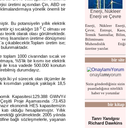
erjisi üretimi açısından Çin, ABD ve
klimalandırmaya yönelik önemli bir
Enerji, Nükleer
Enerji ve Çevre
ştir. Bu potansiyelin yıllık elektrik
Enerji, Nükleer Enerji,
0
mantör içi sıcaklığın 18
C olması ve
Çevre, Entropi, Kaos,
ı teorik olarak olası görülmektedir.
Termik Santrallar, Bilim,
lınmış lisansların üretime dönüşmesi
Biliminsanı ve
a çıkabilecektir.Toplam üretim ise;
Muhendislik Etiği
ş bulunmaktadır.
üzerine yazılar.
'de toplam 1000 civarından sıcak ve
bir site
tmaya, %5'lik bir kısmı ise elektrik
ji ile kısa vadede 500.000 konutun
direbilmiş durumdayız.
onayla
mı
yorum
tir.İki yıl sürecek olan ölçümler ile
'lik kısımdan yaklaşık yaklaşık 18,5
Sizin gönderdiğiniz sizin
puanladığınız nitelikli
haber ve yorumlar
onomik Kapasitesi:129.388 GWh/Yıl
Çeşitli Proje Aşamasında :73.453
bir kitap
li hazır ekonomik HES kapasitemizin
 katı olduğu hesaplanmıştır. Yıllık
erektiği görülmektedir. 2005 yılında
Tanrı Yanılgısı
atifine bağlı sözleşmelerle, yaşanan
Richard Dawkins