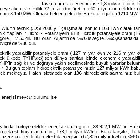
Taşkömürü rezervlerimiz ise 1,3 milyar tondur. To
tmeye alınmıştır. Yıllık 72 milyon ton üretimin 60 milyon tonu elektrik ü
nın 8.150 MW. Olması beklenmektedir. Bu kurulu gücün 1210 MW.'lı
TWh.'tir( teknik ).DSİ 2000 yılı çalışmaları sonucu 163 Twh olarak ta
knik Yapılabilir Hidrolik Potansiyelin Brüt Hidrolik potansiyele oran
öre ; %50'dir. Bu oran Arjantin'de %76,İsveç'te %65,Kanada'da
sviçre'de %30 dur.
 teknik yapılabilir potansiyele oranı ( 127 milyar kwh ve 216 milyar
k ülkede TYHP,değişen dünya şartları içinde ekonomik yapılabilir p
 TYHP'in sağlıklı ve doğruya yakın seçilmesinde büyük yararlar bulun
ir. Bu gün toplam hidroelektrik potansiyelimizin 127 milyar kWh ka
rebilmekteyiz. Halen işletmede olan 136 hidroelektrik santralimiz b
mu
ik enerjisi mevcut durumu ise;
ılında Türkiye elektrik enerjisi kurulu gücü ; 38.902,1 MW.'tır. Bu 
erçekleştirlmiş olan üretim; 173,1 milyar kWh.tir. Buna karşılık, Tür
üzere üretilen toplam elektrik enerjisinin 67,805 milyar kwh.'i ( %40'ı