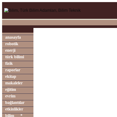
anasayfa
robotik
enerji
türk bilimi
fizik
raporlar
ekitap
makaleler
eğitim
evrim
bağlantılar
etkinlikler
bilim
*