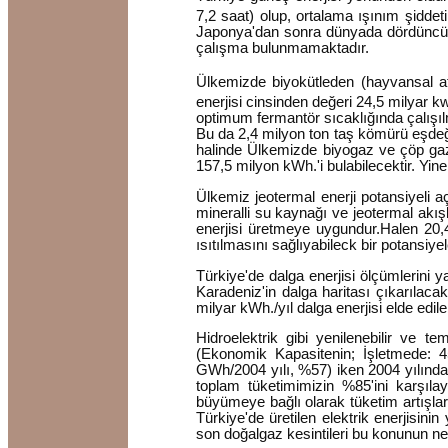
7,2 saat) olup, ortalama ışınım şidde
Japonya'dan sonra dünyada dördüncü sı
çalışma bulunmamaktadır.
Ülkemizde biyokütleden (hayvansal at
enerjisi cinsinden değeri 24,5 milyar 
optimum fermantör sıcaklığında çalışıl
Bu da 2,4 milyon ton taş kömürü eşdeğe
halinde Ülkemizde biyogaz ve çöp gazı
157,5 milyon kWh.'i bulabilecektir. Yin
Ülkemiz jeotermal enerji potansiyeli 
mineralli su kaynağı ve jeotermal akışk
enerjisi üretmeye uygundur.Halen 20,
ısıtılmasını sağlıyabileck bir potansiy
Türkiye'de dalga enerjisi ölçümlerini y
Karadeniz'in dalga haritası çıkarılacak
milyar kWh./yıl dalga enerjisi elde edil
Hidroelektrik gibi yenilenebilir ve 
(Ekonomik Kapasitenin; İşletmede: 
GWh/2004 yılı, %57) iken 2004 yılında 
toplam tüketimimizin %85'ini karşılay
büyümeye bağlı olarak tüketim artışları
Türkiye'de üretilen elektrik enerjisini
son doğalgaz kesintileri bu konunun n