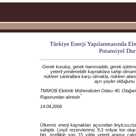
Türkiye Enerji Yapılanmasında Elek
Potansiyel Du
Gerek kuruluş, gerek hammadde, gerek işletme
yeterli yenilenebilir kaynaklara sahip olm
nükleer santrallara karşı olmakla, nükleer ala
ayrı şeyler olduğun
TMMOB Elektrik Mühendisleri Odası 40. Olağan
*
Raporundan alıntıdır
14.04.2006
Ülkemiz enerji kaynakları açısından linyit,su,rüz
sahiptir. Linyit rezervlerimiz 9,3 milyar ton ol
biri, özellikle son 15 yılda yeterli arama çal