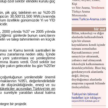
olup özel sektör elindeki kurulu güç
Kişi
ve Site Arama,
Yenilenen
Türkçe Arama
cün, pik güç talebinin en az %20-25
Motorunda:
u gücün 30.500'31.500 MW.civarında
www.Turkce-Arama.com
durum özellikle günümüzde Yi ve YİD
idir.
bir not
2, 2000 yılında %37 ve 2005 yılında
Bilim, teknoloji ve diğer
çtiğimiz günlerde bunun sancılarını
alanlarda kalkınabilmek
lin ve talep tahminlerinin en küçük
için bir ulusun
kaynaklarını kendi içinde
tutması zorunludur.
lması ve Kamu termik santralleri ile
Kaynaklarımızı yerel
mu zararlarına neden oldu. İçinde
sanayiciye aktararak,
 yeni yatırımlara ve yenileştirme
yabancı mal almayarak
ına lisans verdi. Özel sektör ise
teknolojik kalkınmamızı
işle yakın gelecekte bu gün %20'ler
destekleyebiliriz. Bize hiç
gerekmeyecek alanlarda
değil, ihtiyaç
çoğunluğunun yenilenebilir önemli
duyduğumuz alanlarda
aklarının %95'i, değerlendirilebilir
araştırma yaparak bilimde
li de düşünüldüğünde, enerji ve su
ilerleyebiliriz.
 tüketiciler açısından Türkiye'nin en
ı suretiyle yaratılan ulusal katma
Türkiye'nin bilimsel
hedefleri için tıklayın:
vizyon2023.tubitak.gov.tr
egre bir projedir.