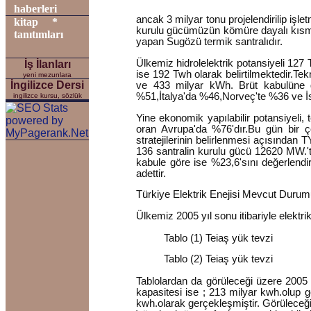
haberleri
ancak 3 milyar tonu projelendirilip işle
kitap
*
kurulu gücümüzün kömüre dayalı kısmı
tanıtımları
yapan Sugözü termik santralıdır.
Ülkemiz hidrolelektrik potansiyeli 127 
İş İlanları
ise 192 Twh olarak belirtilmektedir.Te
yeni mezunlara
İngilizce Dersi
ve 433 milyar kWh. Brüt kabulüne g
%51,İtalya'da %46,Norveç'te %36 ve İ
ingilizce kursu, sözlük
Yine ekonomik yapılabilir potansiyeli,
oran Avrupa'da %76'dır.Bu gün bir ço
stratejilerinin belirlenmesi açısından
136 santralin kurulu gücü 12620 MW.'t
kabule göre ise %23,6'sını değerlendi
adettir.
Türkiye Elektrik Enejisi Mevcut Duru
Ülkemiz 2005 yıl sonu itibariyle elektr
Tablo (1) Teiaş yük tevzi
Tablo (2) Teiaş yük tevzi
Tablolardan da görüleceği üzere 2005 y
kapasitesi ise ; 213 milyar kwh.olup g
kwh.olarak gerçekleşmiştir. Görüleceği 