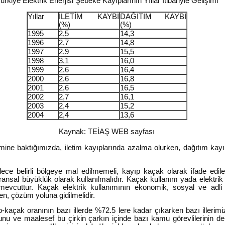
ürkiye Elektrik Enerjisi Şebeke Kayıplarının Yıllar İtibariyle Gelişimi
Yıllar
İLETİM KAYBI
DAĞITIM KAYBI
(%)
(%)
1995
2,5
14,3
1996
2,7
14,8
1997
2,9
15,5
1998
3,1
16,0
1999
2,6
16,4
2000
2,6
16,8
2001
2,6
16,5
2002
2,7
16,1
2003
2,4
15,2
2004
2,4
13,6
Kaynak: TEİAŞ WEB sayfası
şimine baktığımızda, iletim kayıplarında azalma olurken, dağıtım kay
ece belirli bölgeye mal edilmemeli, kayıp kaçak olarak ifade edilen
ansal büyüklük olarak kullanılmalıdır. Kaçak kullanım yada elektrik 
mevcuttur. Kaçak elektrik kullanımının ekonomik, sosyal ve adli 
den, çözüm yoluna gidilmelidir.
-kaçak oranının bazı illerde %72.5 lere kadar çıkarken bazı illeri
unu ve maalesef bu çirkin çarkın içinde bazı kamu görevlilerinin d