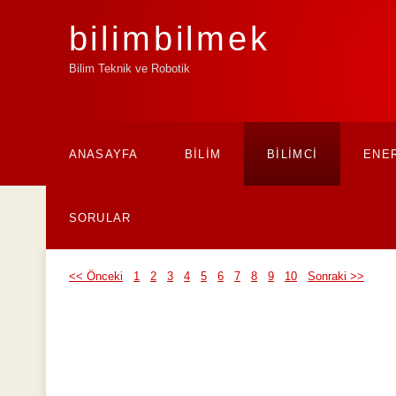
bilim
bilmek
Bilim Teknik ve Robotik
ANASAYFA
BİLİM
BİLİMCİ
ENER
SORULAR
<< Önceki
1
2
3
4
5
6
7
8
9
10
Sonraki >>