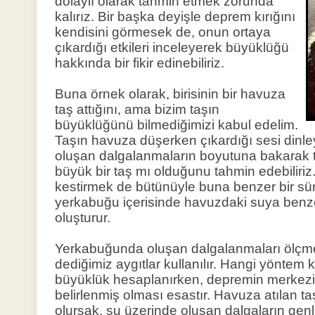
dolaylı olarak tahmin etmek zorunda
kalırız. Bir başka deyişle deprem kırığını
kendisini görmesek de, onun ortaya
çıkardığı etkileri inceleyerek büyüklüğü
hakkında bir fikir edinebiliriz.
Buna örnek olarak, birisinin bir havuza
taş attığını, ama bizim taşın
büyüklüğünü bilmediğimizi kabul edelim.
Taşın havuza düşerken çıkardığı sesi dinl
oluşan dalgalanmaların boyutuna bakarak 
büyük bir taş mı olduğunu tahmin edebilir
kestirmek de bütünüyle buna benzer bir sür
yerkabuğu içerisinde havuzdaki suya benz
oluşturur.
Yerkabuğunda oluşan dalgalanmaları ölçme
dediğimiz aygıtlar kullanılır. Hangi yöntem ku
büyüklük hesaplanırken, depremin merkezin
belirlenmiş olması esastır. Havuza atılan 
olursak, su üzerinde oluşan dalgaların gen