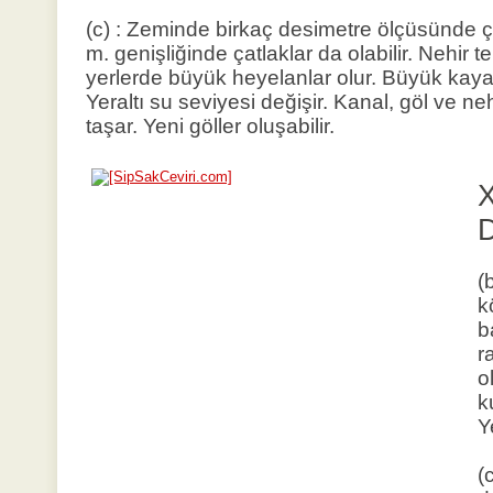
(c) : Zeminde birkaç desimetre ölçüsünde ça
m. genişliğinde çatlaklar da olabilir. Nehir t
yerlerde büyük heyelanlar olur. Büyük kay
Yeraltı su seviyesi değişir. Kanal, göl ve neh
taşar. Yeni göller oluşabilir.
X
(
k
b
r
o
k
Y
(