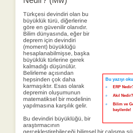
Nedir? (Mw)
Türkçesi devindiri olan bu
büyüklük türü, diğerlerine
göre en güvenilir olanıdır.
Bilim dünyasında, eğer bir
deprem için devindiri
(moment) büyüklüğü
hesaplanabilmişse, başka
büyüklük türlerine gerek
kalmadığı düşünülür.
Belirleme açısından
hepsinden çok daha
Bu yazıyı oku
karmaşıktır. Esas olarak
ERP Nedir?
depremin oluşumunun
Akıl Nedir
matematiksel bir modelinin
Bilim ve G
yapılmasına karşılık gelir.
bayilerde!
Bu devindiri büyüklüğü, bir
araştırmacının
gerçekleştirebileceği bilimsel bir çalışma sür